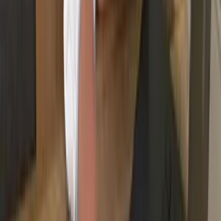
Vertraulicher und respektvoller Umgang mit persönlichen
Gegenständen.
Schnelligkeit
Oft schon am nächsten Tag verfügbar — wenn es schnell
gehen muss.
Kostenlose Besichtigung in Bad
Kissingen – klare Einschätzung, fester
Preis, schnelle Unterstützung
Jetzt anrufen
Kostenfreies Angebot
Auszeichnungen